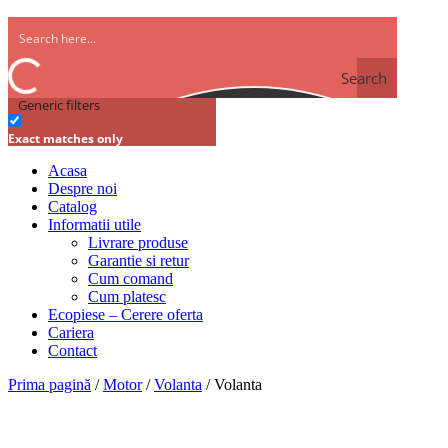
Cod OEM
504100960, 7.54003, 065.151, 103707, 108750
Producator
AUGER GERMANY
Cantitate
Adaugă în coș
Informații suplimentare
Informații suplimentare
Cod
103707
Cod OEM
504100960, 7.54003, 065.151, 103707, 108750
Producator
AUGER GERMANY
Produse similare