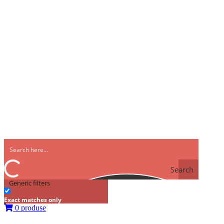
Despre noi
Catalog
Informatii utile
Livrare produse
Garantie si retur
Cum comand
Cum platesc
Ecopiese – Cerere oferta
Cariera
Contact
Prima pagină
/
Motor
/
Volanta
/ Volanta
Volanta
1.961,92
lei
TVA inclus
Cod
103707