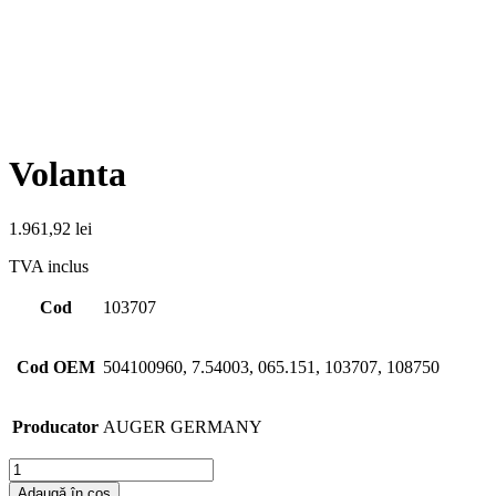
Vas Expansiune, Radiator RENAULT
PREMIUM Camion Camioane
AUGER GERMANY
-66400
356,08
lei
TVA inclus
Detalii piesa
Adaugă în coș