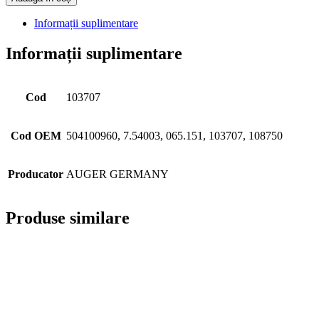
Galerie Evacuare MAN TGA,
Camion Camioane
HOBI
-HM-04-011
363,78
lei
TVA inclus
Detalii piesa
Adaugă în coș
Link-uri utile
Acasa
Politica de confidentialitate
Declaratie de consimtamant
SC AUGER AUTOTECHNIK SRL | J23/3827/2013 |
RO32608422, STR. ITALIA; NR.11; PARTER, COM. CHIAJNA;
JUD. ILFOV
+40 758 255 506 - Cornelia
+40 759 040 009 - Alin
004 021 367 31 14
office@ecopiese.ro