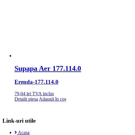
Supapa Aer 177.114.0
Erenda
-177.114.0
79,04
lei
TVA inclus
Detalii piesa
Adaugă în coș
Link-uri utile
Acasa