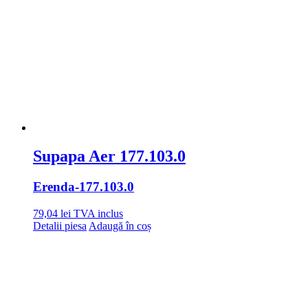
Supapa Aer 177.103.0
Erenda
-177.103.0
79,04
lei
TVA inclus
Detalii piesa
Adaugă în coș