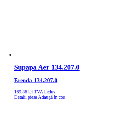
Supapa Aer 134.207.0
Erenda
-134.207.0
169,86
lei
TVA inclus
Detalii piesa
Adaugă în coș