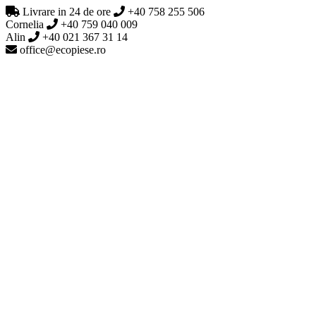
Livrare in 24 de ore
+40 758 255 506
Cornelia
+40 759 040 009
Alin
+40 021 367 31 14
office@ecopiese.ro