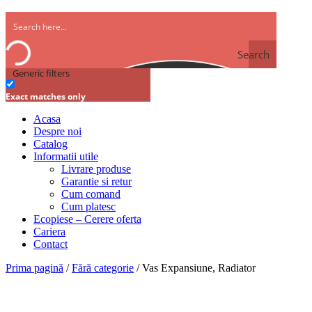
Search
Generic filters
Exact matches only
Acasa
Despre noi
Catalog
Informatii utile
Livrare produse
Garantie si retur
Cum comand
Cum platesc
Ecopiese – Cerere oferta
Cariera
Contact
Prima pagină
/
Fără categorie
/ Vas Expansiune, Radiator