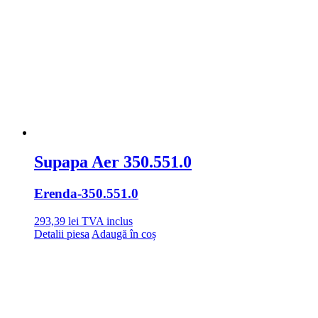
Supapa Aer 350.551.0
Erenda
-350.551.0
293,39
lei
TVA inclus
Detalii piesa
Adaugă în coș