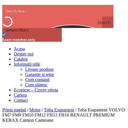
Search
Generic filters
Exact matches only
Acasa
Despre noi
Catalog
Informatii utile
Livrare produse
Garantie si retur
Cum comand
Cum platesc
Ecopiese – Cerere oferta
Cariera
Contact
Prima pagină
/
Motor
/
Toba Esapament
/ Toba Esapament VOLVO
FM7 FM9 FM10 FM12 FH12 FH16 RENAULT PREMIUM
KERAX Camion Camioane