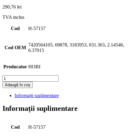
290,76
lei
TVA inclus
Cod
H-57157
7420564105, 69878, 3183953, 031.363, 2.14546,
Cod OEM
6.37015
Producator
HOBI
Cantitate
Adaugă în coș
Informații suplimentare
Informații suplimentare
Cod
H-57157