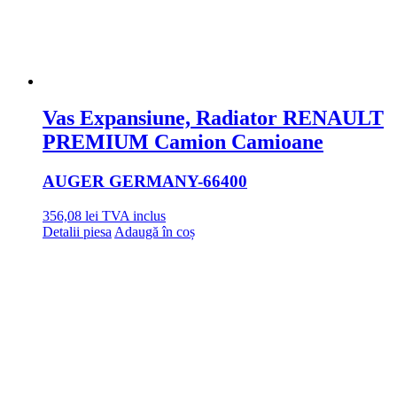
Vas Expansiune, Radiator RENAULT
PREMIUM Camion Camioane
AUGER GERMANY
-66400
356,08
lei
TVA inclus
Detalii piesa
Adaugă în coș