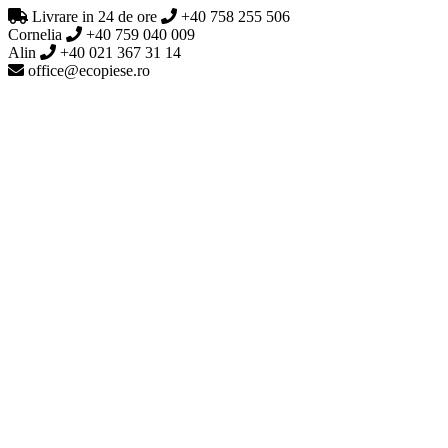
Livrare in 24 de ore
+40 758 255 506
Cornelia
+40 759 040 009
Alin
+40 021 367 31 14
office@ecopiese.ro