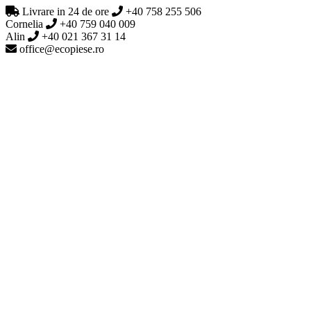
Livrare in 24 de ore
+40 758 255 506
Cornelia
+40 759 040 009
Alin
+40 021 367 31 14
office@ecopiese.ro