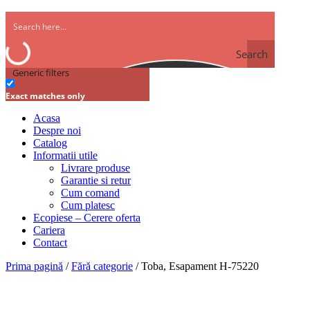
Search
Generic filters
Exact matches only
Acasa
Despre noi
Catalog
Informatii utile
Livrare produse
Garantie si retur
Cum comand
Cum platesc
Ecopiese – Cerere oferta
Cariera
Contact
Prima pagină
/
Fără categorie
/ Toba, Esapament H-75220