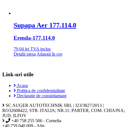
Supapa Aer 177.114.0
Erenda
-177.114.0
79,04
lei
TVA inclus
Detalii piesa
Adaugă în coș
Link-uri utile
Acasa
Politica de confidentialitate
Declaratie de consimtamant
SC AUGER AUTOTECHNIK SRL | J23/3827/2013 |
RO32608422, STR. ITALIA; NR.11; PARTER, COM. CHIAJNA;
JUD. ILFOV
+40 758 255 506 - Cornelia
+40 759 040 009 - Alin