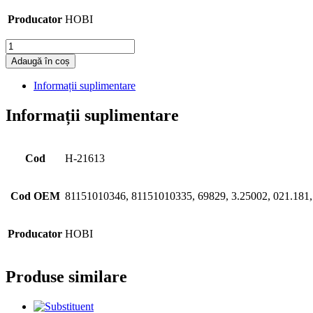
Producator
HOBI
Cantitate
Adaugă în coș
Informații suplimentare
Informații suplimentare
Cod
H-21613
Cod OEM
81151010346, 81151010335, 69829, 3.25002, 021.181
Producator
HOBI
Produse similare