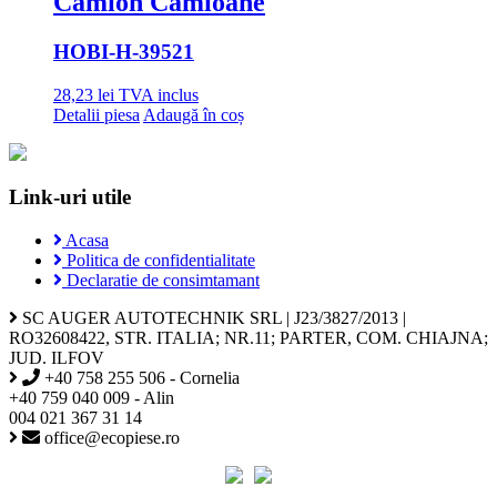
Camion Camioane
HOBI
-H-39521
28,23
lei
TVA inclus
Detalii piesa
Adaugă în coș
Link-uri utile
Acasa
Politica de confidentialitate
Declaratie de consimtamant
SC AUGER AUTOTECHNIK SRL | J23/3827/2013 |
RO32608422, STR. ITALIA; NR.11; PARTER, COM. CHIAJNA;
JUD. ILFOV
+40 758 255 506 - Cornelia
+40 759 040 009 - Alin
004 021 367 31 14
office@ecopiese.ro