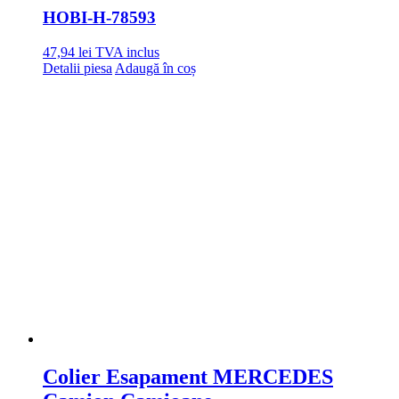
HOBI
-H-78593
47,94
lei
TVA inclus
Detalii piesa
Adaugă în coș
Colier Esapament MERCEDES