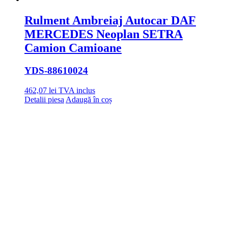
Rulment Ambreiaj Autocar DAF
MERCEDES Neoplan SETRA
Camion Camioane
YDS
-88610024
462,07
lei
TVA inclus
Detalii piesa
Adaugă în coș