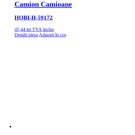
Camion Camioane
HOBI
-H-59172
45,44
lei
TVA inclus
Detalii piesa
Adaugă în coș