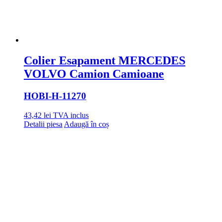
Colier Esapament MERCEDES
VOLVO Camion Camioane
HOBI
-H-11270
43,42
lei
TVA inclus
Detalii piesa
Adaugă în coș