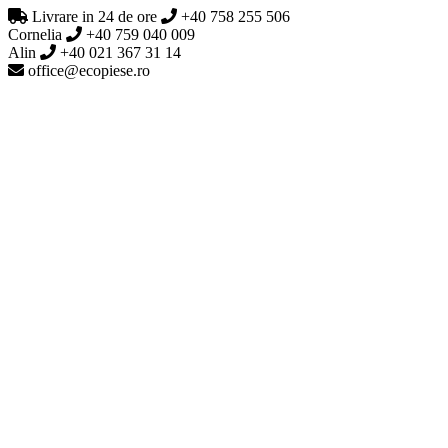
Livrare in 24 de ore
+40 758 255 506
Cornelia
+40 759 040 009
Alin
+40 021 367 31 14
office@ecopiese.ro