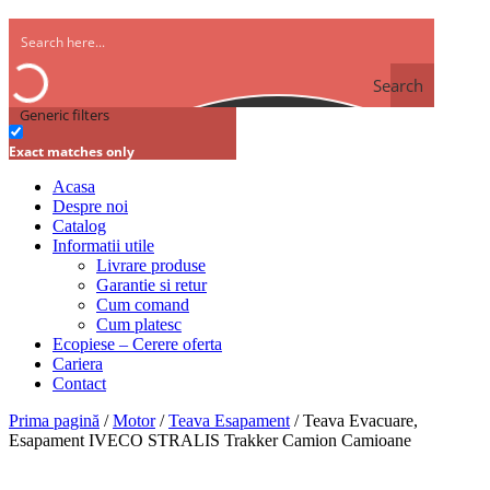
Search
Generic filters
Exact matches only
Acasa
Despre noi
Catalog
Informatii utile
Livrare produse
Garantie si retur
Cum comand
Cum platesc
Ecopiese – Cerere oferta
Cariera
Contact
Prima pagină
/
Motor
/
Teava Esapament
/ Teava Evacuare,
Esapament IVECO STRALIS Trakker Camion Camioane