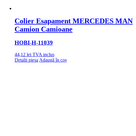
Colier Esapament MERCEDES MAN
Camion Camioane
HOBI
-H-11039
44,12
lei
TVA inclus
Detalii piesa
Adaugă în coș