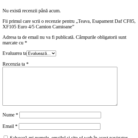
Nu există recenzii până acum.
Fii primul care scrii o recenzie pentru „Teava, Esapament Daf CF85,
XF105 Euro 4/5 Camion Camioane”
Adresa ta de email nu va fi publicată.
Câmpurile obligatorii sunt
marcate cu
*
Evaluarea ta
Recenzia ta
*
Nume
*
Email
*
Salvează-mi numele, emailul și site-ul web în acest navigator