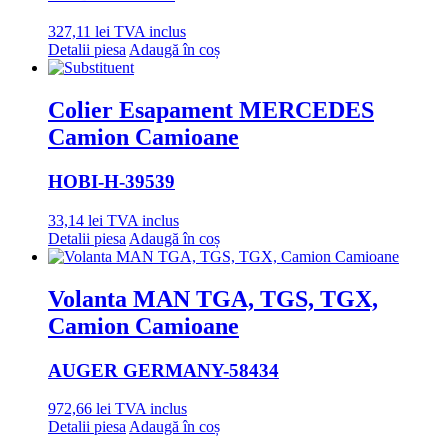
327,11
lei
TVA inclus
Detalii piesa
Adaugă în coș
Colier Esapament MERCEDES
Camion Camioane
HOBI
-H-39539
33,14
lei
TVA inclus
Detalii piesa
Adaugă în coș
Volanta MAN TGA, TGS, TGX,
Camion Camioane
AUGER GERMANY
-58434
972,66
lei
TVA inclus
Detalii piesa
Adaugă în coș