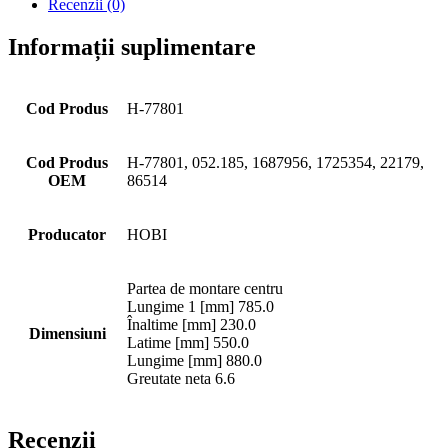
Recenzii (0)
Informații suplimentare
Cod Produs
H-77801
Cod Produs
H-77801, 052.185, 1687956, 1725354, 22179,
OEM
86514
Producator
HOBI
Partea de montare centru
Lungime 1 [mm] 785.0
Înaltime [mm] 230.0
Dimensiuni
Latime [mm] 550.0
Lungime [mm] 880.0
Greutate neta 6.6
Recenzii