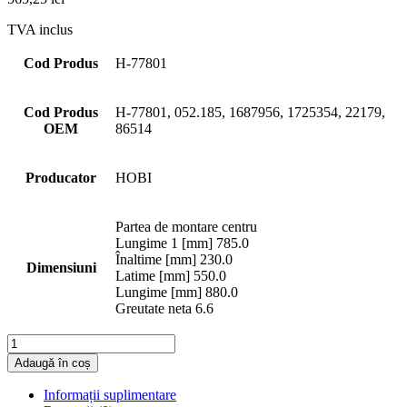
TVA inclus
Cod Produs
H-77801
Cod Produs
H-77801, 052.185, 1687956, 1725354, 22179,
OEM
86514
Producator
HOBI
Partea de montare centru
Lungime 1 [mm] 785.0
Înaltime [mm] 230.0
Dimensiuni
Latime [mm] 550.0
Lungime [mm] 880.0
Greutate neta 6.6
Cantitate
Adaugă în coș
Informații suplimentare