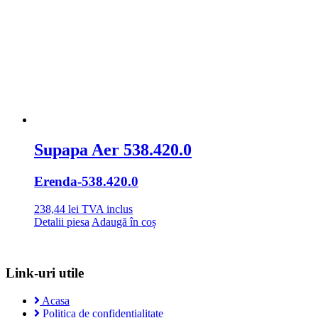
Supapa Aer 538.420.0
Erenda
-538.420.0
238,44
lei
TVA inclus
Detalii piesa
Adaugă în coș
Link-uri utile
Acasa
Politica de confidentialitate