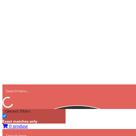
Generic filters
Exact matches only
0 produse