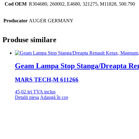
Cod OEM
R304680, 260002, E4680, 321275, M11828, 500.790
Producator
AUGER GERMANY
Produse similare
Geam Lampa Stop Stanga/Dreapta Re
MARS TECH
-M 611266
45,02
lei
TVA inclus
Detalii piesa
Adaugă în coș