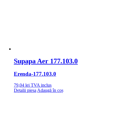
Supapa Aer 177.103.0
Erenda
-177.103.0
79,04
lei
TVA inclus
Detalii piesa
Adaugă în coș