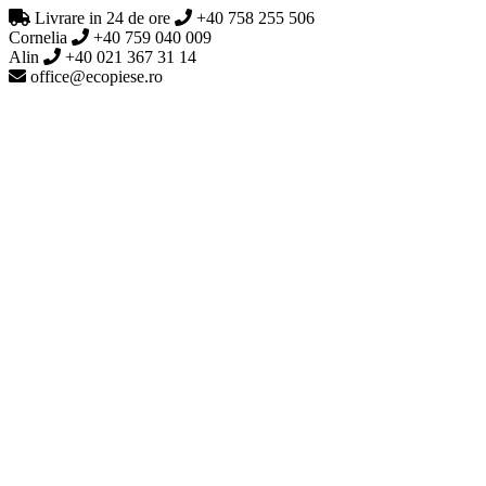
Livrare in 24 de ore
+40 758 255 506
Cornelia
+40 759 040 009
Alin
+40 021 367 31 14
office@ecopiese.ro