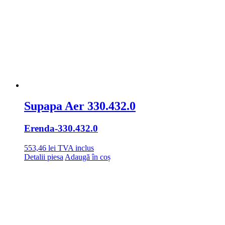
Supapa Aer 330.432.0
Erenda
-330.432.0
553,46
lei
TVA inclus
Detalii piesa
Adaugă în coș