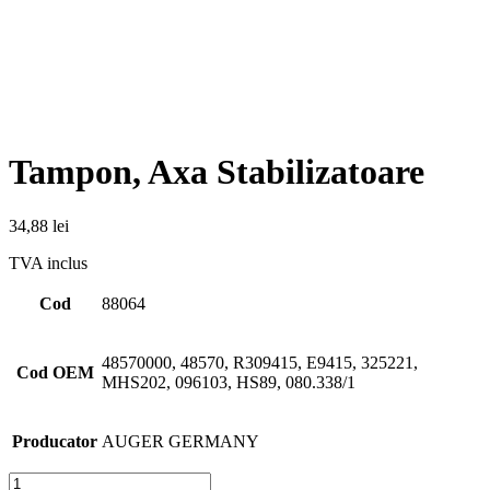
Tampon, Axa Stabilizatoare
34,88
lei
TVA inclus
Cod
88064
48570000, 48570, R309415, E9415, 325221,
Cod OEM
MHS202, 096103, HS89, 080.338/1
Producator
AUGER GERMANY
Cantitate