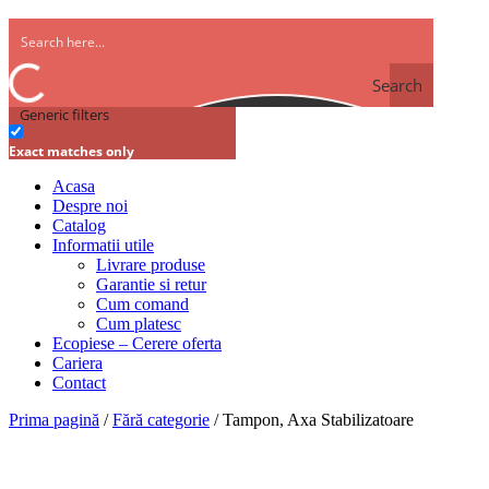
Search
Generic filters
Exact matches only
Acasa
Despre noi
Catalog
Informatii utile
Livrare produse
Garantie si retur
Cum comand
Cum platesc
Ecopiese – Cerere oferta
Cariera
Contact
Prima pagină
/
Fără categorie
/ Tampon, Axa Stabilizatoare