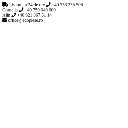
Livrare in 24 de ore
+40 758 255 506
Cornelia
+40 759 040 009
Alin
+40 021 367 31 14
office@ecopiese.ro