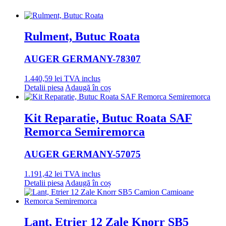
Rulment, Butuc Roata
AUGER GERMANY
-78307
1.440,59
lei
TVA inclus
Detalii piesa
Adaugă în coș
Kit Reparatie, Butuc Roata SAF
Remorca Semiremorca
AUGER GERMANY
-57075
1.191,42
lei
TVA inclus
Detalii piesa
Adaugă în coș
Lant, Etrier 12 Zale Knorr SB5