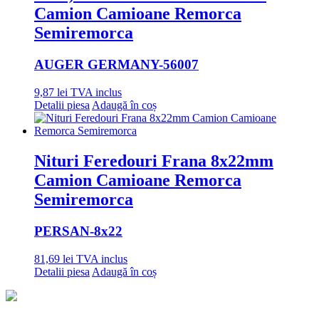
Camion Camioane Remorca
Semiremorca
AUGER GERMANY
-56007
9,87
lei
TVA inclus
Detalii piesa
Adaugă în coș
Nituri Feredouri Frana 8x22mm
Camion Camioane Remorca
Semiremorca
PERSAN
-8x22
81,69
lei
TVA inclus
Detalii piesa
Adaugă în coș