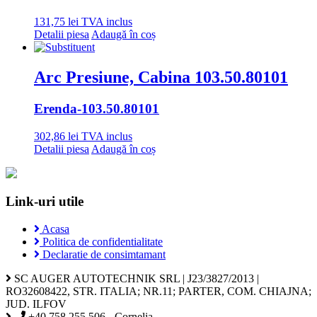
131,75
lei
TVA inclus
Detalii piesa
Adaugă în coș
Arc Presiune, Cabina 103.50.80101
Erenda
-103.50.80101
302,86
lei
TVA inclus
Detalii piesa
Adaugă în coș
Link-uri utile
Acasa
Politica de confidentialitate
Declaratie de consimtamant
SC AUGER AUTOTECHNIK SRL | J23/3827/2013 |
RO32608422, STR. ITALIA; NR.11; PARTER, COM. CHIAJNA;
JUD. ILFOV
+40 758 255 506 - Cornelia