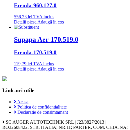
Erenda
-960.127.0
556,23
lei
TVA inclus
Detalii piesa
Adaugă în coș
Supapa Aer 170.519.0
Erenda
-170.519.0
119,79
lei
TVA inclus
Detalii piesa
Adaugă în coș
Link-uri utile
Acasa
Politica de confidentialitate
Declaratie de consimtamant
SC AUGER AUTOTECHNIK SRL | J23/3827/2013 |
RO32608422, STR. ITALIA; NR.11; PARTER, COM. CHIAJNA;