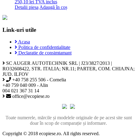
250,10
lei
TVA inclus
Detalii piesa
Adaugă în coș
Link-uri utile
Acasa
Politica de confidentialitate
Declaratie de consimtamant
SC AUGER AUTOTECHNIK SRL | J23/3827/2013 |
RO32608422, STR. ITALIA; NR.11; PARTER, COM. CHIAJNA;
JUD. ILFOV
+40 758 255 506 - Cornelia
+40 759 040 009 - Alin
004 021 367 31 14
office@ecopiese.ro
Toate numerele, mărcile și modelele originale de pe acest site sunt
doar în scop de comparație și informare.
Copyright © 2018 ecopiese.ro. All rights reserved.