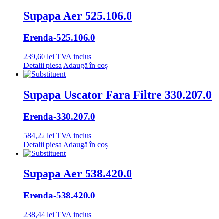
Supapa Aer 525.106.0
Erenda
-525.106.0
239,60
lei
TVA inclus
Detalii piesa
Adaugă în coș
Supapa Uscator Fara Filtre 330.207.0
Erenda
-330.207.0
584,22
lei
TVA inclus
Detalii piesa
Adaugă în coș
Supapa Aer 538.420.0
Erenda
-538.420.0
238,44
lei
TVA inclus