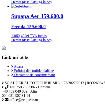
Detalii piesa
Adaugă în coș
Supapa Aer 159.600.0
Erenda
-159.600.0
1.060,40
lei
TVA inclus
Detalii piesa
Adaugă în coș
Link-uri utile
Acasa
Politica de confidentialitate
Declaratie de consimtamant
SC AUGER AUTOTECHNIK SRL | J23/3827/2013 | RO3260842
+40 758 255 506 - Cornelia
+40 759 040 009 - Alin
004 021 367 31 14
office@ecopiese.ro