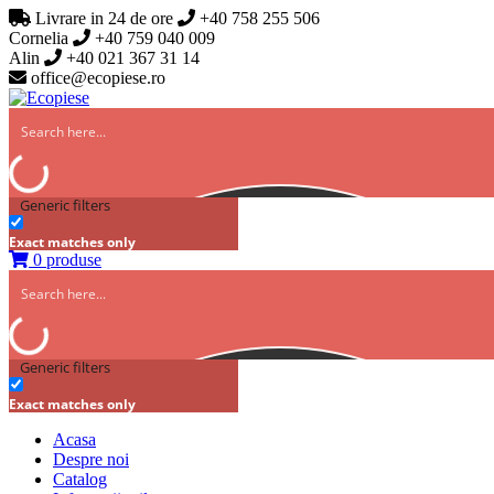
Livrare in 24 de ore
+40 758 255 506
Cornelia
+40 759 040 009
Alin
+40 021 367 31 14
office@ecopiese.ro
Generic filters
Exact matches only
0 produse
Generic filters
Exact matches only
Acasa
Despre noi
Catalog