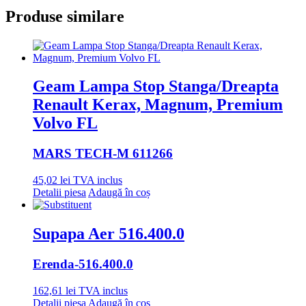
Produse similare
Geam Lampa Stop Stanga/Dreapta
Renault Kerax, Magnum, Premium
Volvo FL
MARS TECH
-M 611266
45,02
lei
TVA inclus
Detalii piesa
Adaugă în coș
Supapa Aer 516.400.0
Erenda
-516.400.0
162,61
lei
TVA inclus
Detalii piesa
Adaugă în coș