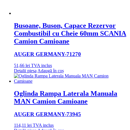
Busoane, Buson, Capace Rezervor
Combustibil cu Cheie 60mm SCANIA
Camion Camioane
AUGER GERMANY
-71270
51,66
lei
TVA inclus
Detalii piesa
Adaugă în coș
Oglinda Rampa Laterala Manuala
MAN Camion Camioane
AUGER GERMANY
-73945
114,11
lei
TVA inclus