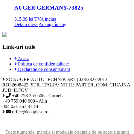
AUGER GERMANY
-73825
315,09
lei
TVA inclus
Detalii piesa
Adaugă în coș
Link-uri utile
Acasa
Politica de confidentialitate
Declaratie de consimtamant
SC AUGER AUTOTECHNIK SRL | J23/3827/2013 |
RO32608422, STR. ITALIA; NR.11; PARTER, COM. CHIAJNA;
JUD. ILFOV
+40 758 255 506 - Cornelia
+40 759 040 009 - Alin
004 021 367 31 14
office@ecopiese.ro
Toate numerele, mărcile și modelele originale de pe acest site sunt