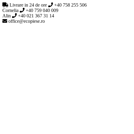
Livrare in 24 de ore
+40 758 255 506
Cornelia
+40 759 040 009
Alin
+40 021 367 31 14
office@ecopiese.ro