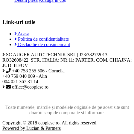
Detalii piesa
Adaugă în coș
Link-uri utile
Acasa
Politica de confidentialitate
Declaratie de consimtamant
SC AUGER AUTOTECHNIK SRL | J23/3827/2013 |
RO32608422, STR. ITALIA; NR.11; PARTER, COM. CHIAJNA;
JUD. ILFOV
+40 758 255 506 - Cornelia
+40 759 040 009 - Alin
004 021 367 31 14
office@ecopiese.ro
Toate numerele, mărcile și modelele originale de pe acest site sunt
doar în scop de comparație și informare.
Copyright © 2018 ecopiese.ro. All rights reserved.
Powered by Lucian & Partners