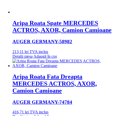
Aripa Roata Spate MERCEDES
ACTROS, AXOR, Camion Camioane
AUGER GERMANY
-58982
213,11
lei
TVA inclus
Detalii piesa
Adaugă în coș
Aripa Roata Fata Dreapta
MERCEDES ACTROS, AXOR,
Camion Camioane
AUGER GERMANY
-74784
416,71
lei
TVA inclus