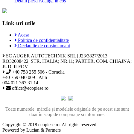
Detalii piesa
Adaugă în coș
Link-uri utile
Acasa
Politica de confidentialitate
Declaratie de consimtamant
SC AUGER AUTOTECHNIK SRL | J23/3827/2013 |
RO32608422, STR. ITALIA; NR.11; PARTER, COM. CHIAJNA;
JUD. ILFOV
+40 758 255 506 - Cornelia
+40 759 040 009 - Alin
004 021 367 31 14
office@ecopiese.ro
Toate numerele, mărcile și modelele originale de pe acest site sunt
doar în scop de comparație și informare.
Copyright © 2018 ecopiese.ro. All rights reserved.
Powered by Lucian & Partners