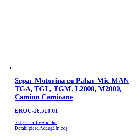
Separ Motorina cu Pahar Mic MAN
TGA, TGL, TGM, L2000, M2000,
Camion Camioane
ERQU
-18.510.01
521,01
lei
TVA inclus
Detalii piesa
Adaugă în coș