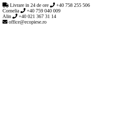
Livrare in 24 de ore
+40 758 255 506
Cornelia
+40 759 040 009
Alin
+40 021 367 31 14
office@ecopiese.ro