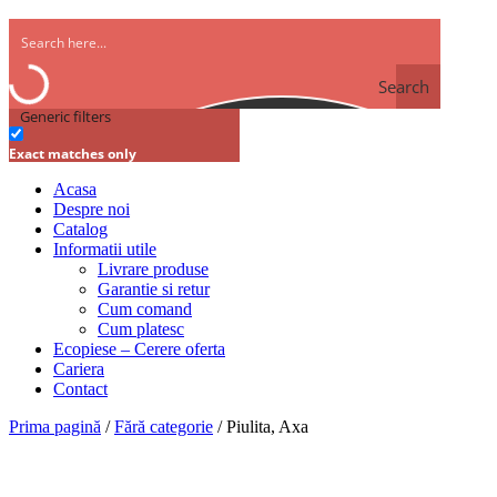
Search
Generic filters
Exact matches only
Acasa
Despre noi
Catalog
Informatii utile
Livrare produse
Garantie si retur
Cum comand
Cum platesc
Ecopiese – Cerere oferta
Cariera
Contact
Prima pagină
/
Fără categorie
/ Piulita, Axa