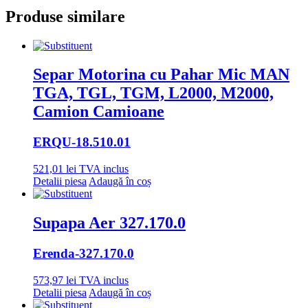
Produse similare
Separ Motorina cu Pahar Mic MAN
TGA, TGL, TGM, L2000, M2000,
Camion Camioane
ERQU
-18.510.01
521,01
lei
TVA inclus
Detalii piesa
Adaugă în coș
Supapa Aer 327.170.0
Erenda
-327.170.0
573,97
lei
TVA inclus
Detalii piesa
Adaugă în coș