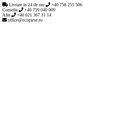
Livrare in 24 de ore
+40 758 255 506
Cornelia
+40 759 040 009
Alin
+40 021 367 31 14
office@ecopiese.ro