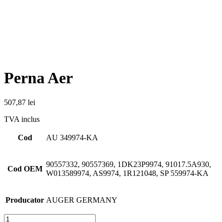
Perna Aer
507,87
lei
TVA inclus
Cod
AU 349974-KA
90557332, 90557369, 1DK23P9974, 91017.5A930,
Cod OEM
W013589974, AS9974, 1R121048, SP 559974-KA
Producator
AUGER GERMANY
Cantitate