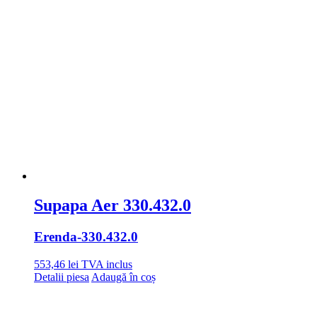
Supapa Aer 330.432.0
Erenda
-330.432.0
553,46
lei
TVA inclus
Detalii piesa
Adaugă în coș