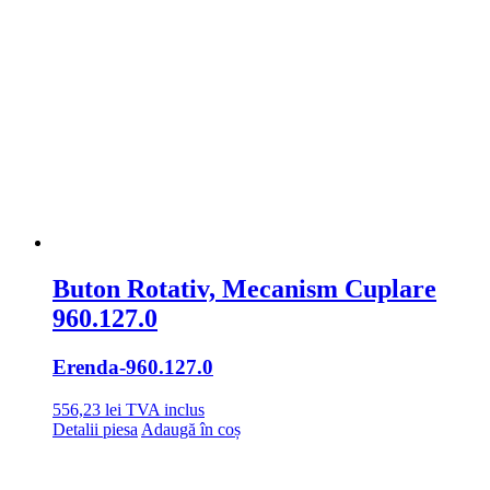
Buton Rotativ, Mecanism Cuplare
960.127.0
Erenda
-960.127.0
556,23
lei
TVA inclus
Detalii piesa
Adaugă în coș