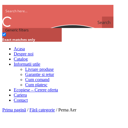
Search
Generic filters
Exact matches only
Acasa
Despre noi
Catalog
Informatii utile
Livrare produse
Garantie si retur
Cum comand
Cum platesc
Ecopiese – Cerere oferta
Cariera
Contact
Prima pagină
/
Fără categorie
/ Perna Aer