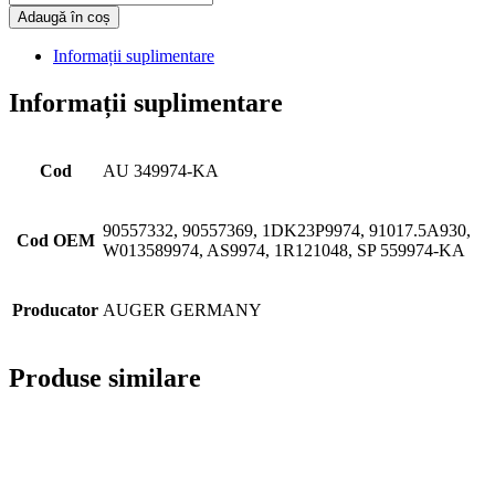
Adaugă în coș
Informații suplimentare
Informații suplimentare
Cod
AU 349974-KA
90557332, 90557369, 1DK23P9974, 91017.5A930,
Cod OEM
W013589974, AS9974, 1R121048, SP 559974-KA
Producator
AUGER GERMANY
Produse similare