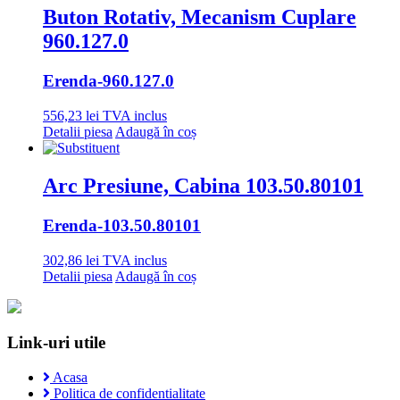
Buton Rotativ, Mecanism Cuplare
960.127.0
Erenda
-960.127.0
556,23
lei
TVA inclus
Detalii piesa
Adaugă în coș
Arc Presiune, Cabina 103.50.80101
Erenda
-103.50.80101
302,86
lei
TVA inclus
Detalii piesa
Adaugă în coș
Link-uri utile
Acasa
Politica de confidentialitate