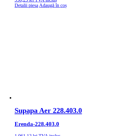
Detalii piesa
Adaugă în coș
Supapa Aer 228.403.0
Erenda
-228.403.0
1.061,12
lei
TVA inclus