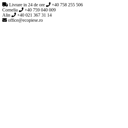
Livrare in 24 de ore
+40 758 255 506
Cornelia
+40 759 040 009
Alin
+40 021 367 31 14
office@ecopiese.ro