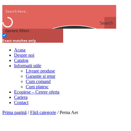
Search
Generic filters
Exact matches only
Acasa
Despre noi
Catalog
Informatii utile
Livrare produse
Garantie si retur
Cum comand
Cum platesc
Ecopiese – Cerere oferta
Cariera
Contact
Prima pagină
/
Fără categorie
/ Perna Aer