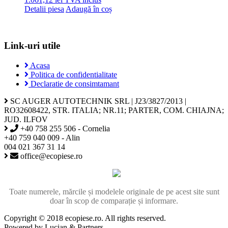
Detalii piesa
Adaugă în coș
Link-uri utile
Acasa
Politica de confidentialitate
Declaratie de consimtamant
SC AUGER AUTOTECHNIK SRL | J23/3827/2013 |
RO32608422, STR. ITALIA; NR.11; PARTER, COM. CHIAJNA;
JUD. ILFOV
+40 758 255 506 - Cornelia
+40 759 040 009 - Alin
004 021 367 31 14
office@ecopiese.ro
Toate numerele, mărcile și modelele originale de pe acest site sunt
doar în scop de comparație și informare.
Copyright © 2018 ecopiese.ro. All rights reserved.
Powered by Lucian & Partners