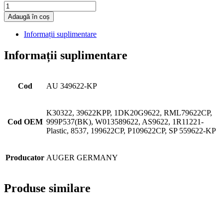
Cantitate
Adaugă în coș
Informații suplimentare
Informații suplimentare
Cod
AU 349622-KP
K30322, 39622KPP, 1DK20G9622, RML79622CP,
Cod OEM
999P537(BK), W013589622, AS9622, 1R11221-
Plastic, 8537, 199622CP, P109622CP, SP 559622-KP
Producator
AUGER GERMANY
Produse similare