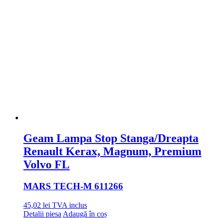
Geam Lampa Stop Stanga/Dreapta
Renault Kerax, Magnum, Premium
Volvo FL
MARS TECH
-M 611266
45,02
lei
TVA inclus
Detalii piesa
Adaugă în coș