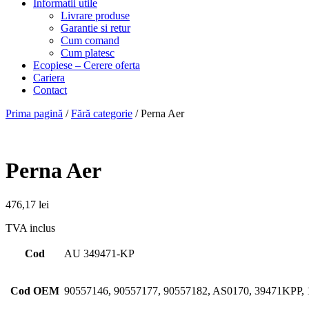
Informatii utile
Livrare produse
Garantie si retur
Cum comand
Cum platesc
Ecopiese – Cerere oferta
Cariera
Contact
Prima pagină
/
Fără categorie
/ Perna Aer
Perna Aer
476,17
lei
TVA inclus
Cod
AU 349471-KP
Cod OEM
90557146, 90557177, 90557182, AS0170, 39471KPP,