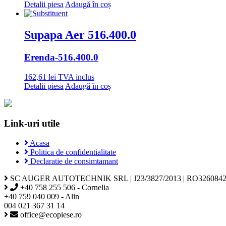
Detalii piesa
Adaugă în coș
Supapa Aer 516.400.0
Erenda
-516.400.0
162,61
lei
TVA inclus
Detalii piesa
Adaugă în coș
Link-uri utile
Acasa
Politica de confidentialitate
Declaratie de consimtamant
SC AUGER AUTOTECHNIK SRL | J23/3827/2013 | RO3260842
+40 758 255 506 - Cornelia
+40 759 040 009 - Alin
004 021 367 31 14
office@ecopiese.ro