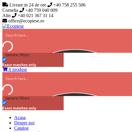
Livrare in 24 de ore
+40 758 255 506
Cornelia
+40 759 040 009
Alin
+40 021 367 31 14
office@ecopiese.ro
Generic filters
Exact matches only
0 produse
Generic filters
Exact matches only
Acasa
Despre noi
Catalog