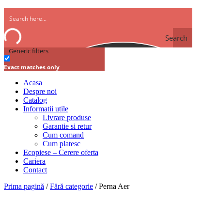
Search
Generic filters
Exact matches only
Acasa
Despre noi
Catalog
Informatii utile
Livrare produse
Garantie si retur
Cum comand
Cum platesc
Ecopiese – Cerere oferta
Cariera
Contact
Prima pagină
/
Fără categorie
/ Perna Aer