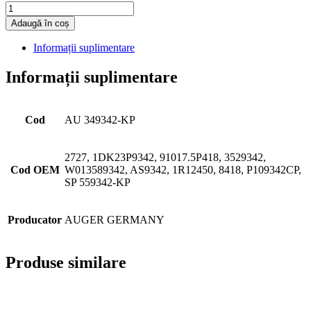
Cantitate
Adaugă în coș
Informații suplimentare
Informații suplimentare
Cod
AU 349342-KP
2727, 1DK23P9342, 91017.5P418, 3529342,
Cod OEM
W013589342, AS9342, 1R12450, 8418, P109342CP,
SP 559342-KP
Producator
AUGER GERMANY
Produse similare