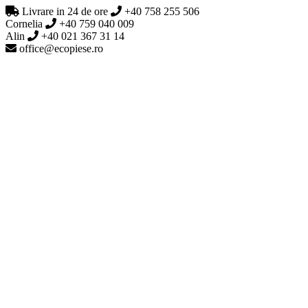
Livrare in 24 de ore
+40 758 255 506
Cornelia
+40 759 040 009
Alin
+40 021 367 31 14
office@ecopiese.ro