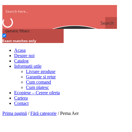
Search
Generic filters
Exact matches only
Acasa
Despre noi
Catalog
Informatii utile
Livrare produse
Garantie si retur
Cum comand
Cum platesc
Ecopiese – Cerere oferta
Cariera
Contact
Prima pagină
/
Fără categorie
/ Perna Aer