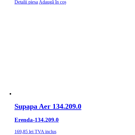
Detalii piesa
Adaugă în coș
Supapa Aer 134.209.0
Erenda
-134.209.0
169,85
lei
TVA inclus