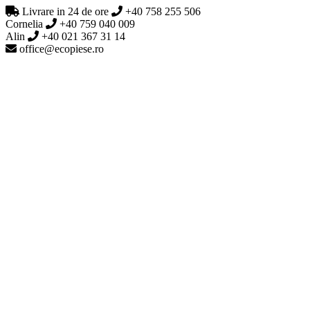
Livrare in 24 de ore
+40 758 255 506
Cornelia
+40 759 040 009
Alin
+40 021 367 31 14
office@ecopiese.ro