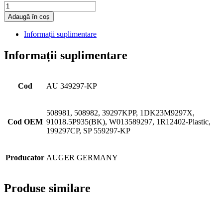
Cantitate
Adaugă în coș
Informații suplimentare
Informații suplimentare
Cod
AU 349297-KP
508981, 508982, 39297KPP, 1DK23M9297X,
Cod OEM
91018.5P935(BK), W013589297, 1R12402-Plastic,
199297CP, SP 559297-KP
Producator
AUGER GERMANY
Produse similare