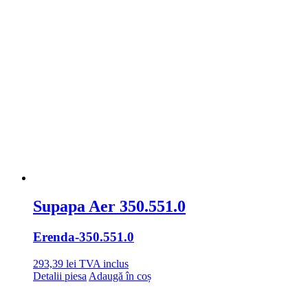
Supapa Aer 350.551.0
Erenda
-350.551.0
293,39
lei
TVA inclus
Detalii piesa
Adaugă în coș