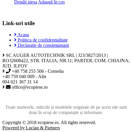
Detalii piesa
Adaugă în coș
Link-uri utile
Acasa
Politica de confidentialitate
Declaratie de consimtamant
SC AUGER AUTOTECHNIK SRL | J23/3827/2013 |
RO32608422, STR. ITALIA; NR.11; PARTER, COM. CHIAJNA;
JUD. ILFOV
+40 758 255 506 - Cornelia
+40 759 040 009 - Alin
004 021 367 31 14
office@ecopiese.ro
Toate numerele, mărcile și modelele originale de pe acest site sunt
doar în scop de comparație și informare.
Copyright © 2018 ecopiese.ro. All rights reserved.
Powered by Lucian & Partners