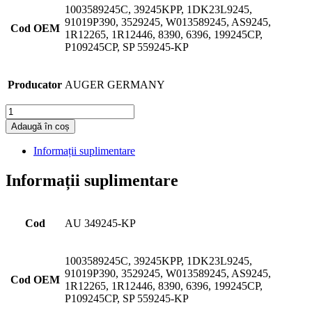
1003589245C, 39245KPP, 1DK23L9245,
91019P390, 3529245, W013589245, AS9245,
Cod OEM
1R12265, 1R12446, 8390, 6396, 199245CP,
P109245CP, SP 559245-KP
Producator
AUGER GERMANY
Cantitate
Adaugă în coș
Informații suplimentare
Informații suplimentare
Cod
AU 349245-KP
1003589245C, 39245KPP, 1DK23L9245,
91019P390, 3529245, W013589245, AS9245,
Cod OEM
1R12265, 1R12446, 8390, 6396, 199245CP,
P109245CP, SP 559245-KP