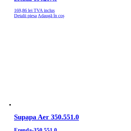
169,86
lei
TVA inclus
Detalii piesa
Adaugă în coș
Supapa Aer 350.551.0
Erenda
-350.551.0