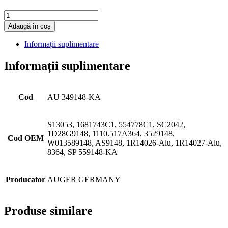
Cantitate
Adaugă în coș
Informații suplimentare
Informații suplimentare
Cod
AU 349148-KA
S13053, 1681743C1, 554778C1, SC2042,
1D28G9148, 1110.517A364, 3529148,
Cod OEM
W013589148, AS9148, 1R14026-Alu, 1R14027-Alu,
8364, SP 559148-KA
Producator
AUGER GERMANY
Produse similare