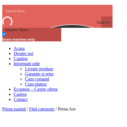
Search
Generic filters
Exact matches only
Acasa
Despre noi
Catalog
Informatii utile
Livrare produse
Garantie si retur
Cum comand
Cum platesc
Ecopiese – Cerere oferta
Cariera
Contact
Prima pagină
/
Fără categorie
/ Perna Aer