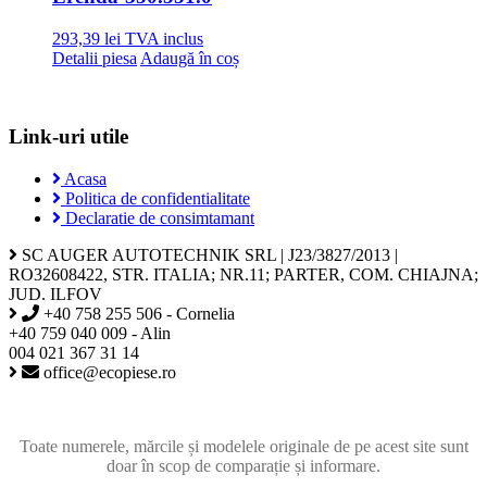
293,39
lei
TVA inclus
Detalii piesa
Adaugă în coș
Link-uri utile
Acasa
Politica de confidentialitate
Declaratie de consimtamant
SC AUGER AUTOTECHNIK SRL | J23/3827/2013 |
RO32608422, STR. ITALIA; NR.11; PARTER, COM. CHIAJNA;
JUD. ILFOV
+40 758 255 506 - Cornelia
+40 759 040 009 - Alin
004 021 367 31 14
office@ecopiese.ro
Toate numerele, mărcile și modelele originale de pe acest site sunt
doar în scop de comparație și informare.