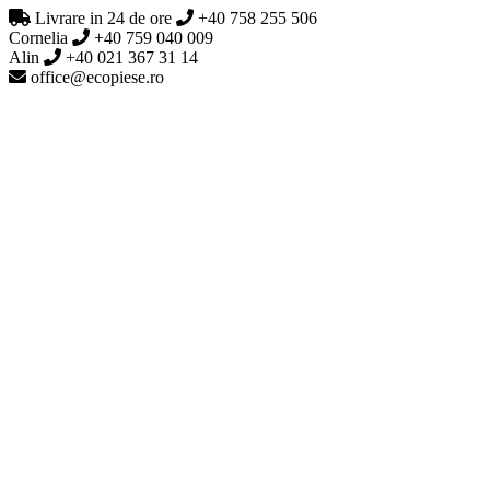
Livrare in 24 de ore
+40 758 255 506
Cornelia
+40 759 040 009
Alin
+40 021 367 31 14
office@ecopiese.ro