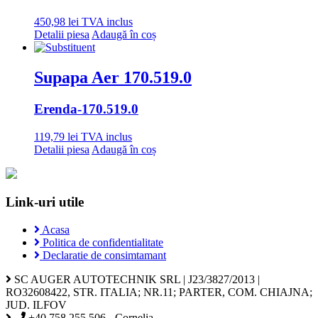
450,98
lei
TVA inclus
Detalii piesa
Adaugă în coș
Supapa Aer 170.519.0
Erenda
-170.519.0
119,79
lei
TVA inclus
Detalii piesa
Adaugă în coș
Link-uri utile
Acasa
Politica de confidentialitate
Declaratie de consimtamant
SC AUGER AUTOTECHNIK SRL | J23/3827/2013 |
RO32608422, STR. ITALIA; NR.11; PARTER, COM. CHIAJNA;
JUD. ILFOV
+40 758 255 506 - Cornelia