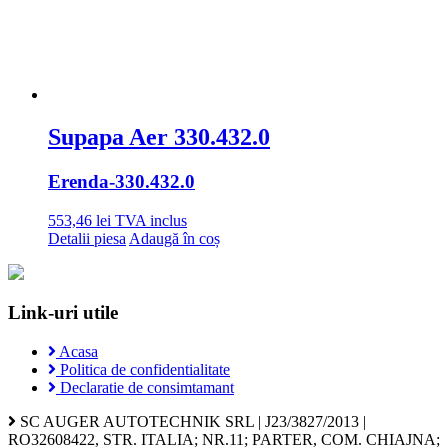
Supapa Aer 330.432.0
Erenda
-330.432.0
553,46
lei
TVA inclus
Detalii piesa
Adaugă în coș
Link-uri utile
Acasa
Politica de confidentialitate
Declaratie de consimtamant
SC AUGER AUTOTECHNIK SRL | J23/3827/2013 |
RO32608422, STR. ITALIA; NR.11; PARTER, COM. CHIAJNA;