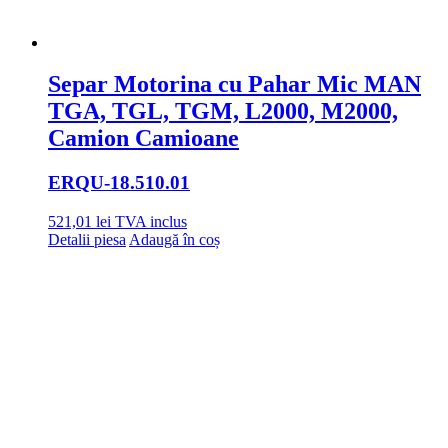
Separ Motorina cu Pahar Mic MAN
TGA, TGL, TGM, L2000, M2000,
Camion Camioane
ERQU
-18.510.01
521,01
lei
TVA inclus
Detalii piesa
Adaugă în coș