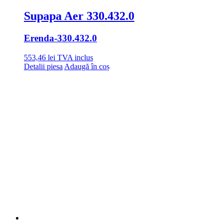
Supapa Aer 330.432.0
Erenda
-330.432.0
553,46
lei
TVA inclus
Detalii piesa
Adaugă în coș