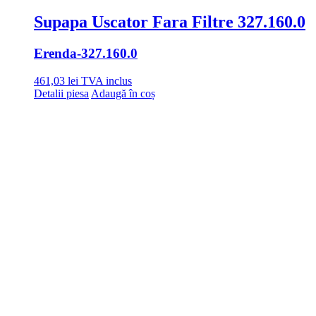
Supapa Uscator Fara Filtre 327.160.0
Erenda
-327.160.0
461,03
lei
TVA inclus
Detalii piesa
Adaugă în coș