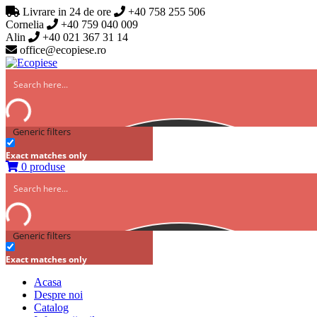
Livrare in 24 de ore
+40 758 255 506
Cornelia
+40 759 040 009
Alin
+40 021 367 31 14
office@ecopiese.ro
Generic filters
Exact matches only
0 produse
Generic filters
Exact matches only
Acasa
Despre noi
Catalog