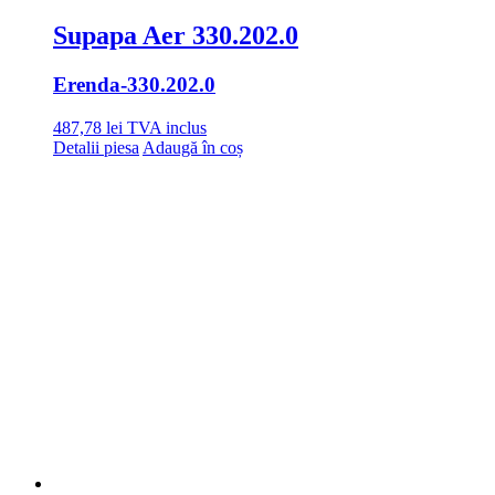
Supapa Aer 330.202.0
Erenda
-330.202.0
487,78
lei
TVA inclus
Detalii piesa
Adaugă în coș