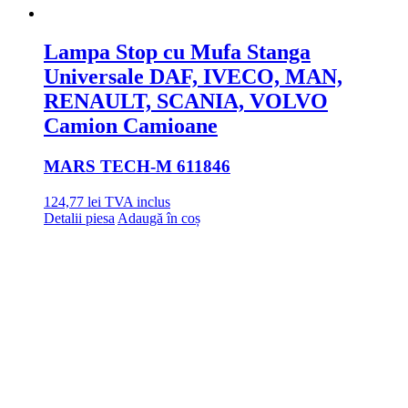
Lampa Stop cu Mufa Stanga
Universale DAF, IVECO, MAN,
RENAULT, SCANIA, VOLVO
Camion Camioane
MARS TECH
-M 611846
124,77
lei
TVA inclus
Detalii piesa
Adaugă în coș