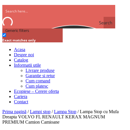
Search
Generic filters
Exact matches only
Acasa
Despre noi
Catalog
Informatii utile
Livrare produse
Garantie si retur
Cum comand
Cum platesc
Ecopiese – Cerere oferta
Cariera
Contact
Prima pagină
/
Lampi stop
/
Lampa Stop
/ Lampa Stop cu Mufa
Dreapta VOLVO FL RENAULT KERAX MAGNUM
PREMIUM Camion Camioane