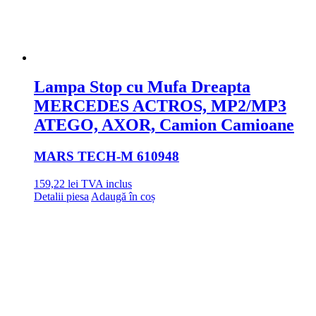
Lampa Stop cu Mufa Dreapta
MERCEDES ACTROS, MP2/MP3
ATEGO, AXOR, Camion Camioane
MARS TECH
-M 610948
159,22
lei
TVA inclus
Detalii piesa
Adaugă în coș