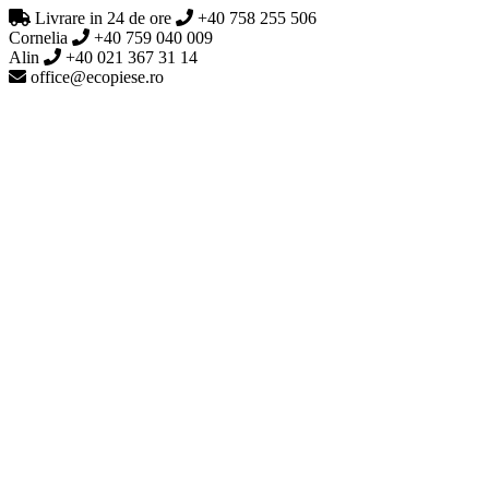
Livrare in 24 de ore
+40 758 255 506
Cornelia
+40 759 040 009
Alin
+40 021 367 31 14
office@ecopiese.ro