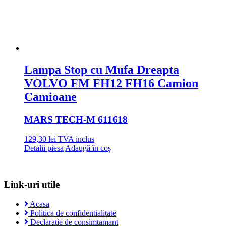
Lampa Stop cu Mufa Dreapta
VOLVO FM FH12 FH16 Camion
Camioane
MARS TECH
-M 611618
129,30
lei
TVA inclus
Detalii piesa
Adaugă în coș
Link-uri utile
Acasa
Politica de confidentialitate
Declaratie de consimtamant