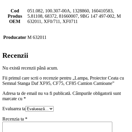
Cod
051.082, 100.307-00A, 1328860, 160410583,
Produs
5.81108, 68372, 81660007, 9BG 147 497-002, M
OEM
632011, XF0/711, XF0711
Producator
M 632011
Recenzii
Nu există recenzii până acum.
Fii primul care scrii o recenzie pentru „Lampa, Proiector Ceata cu
Semnal Stanga Daf XF95, CF75, CF85 Camion Camioane”
Adresa ta de email nu va fi publicată.
Câmpurile obligatorii sunt
marcate cu
*
Evaluarea ta
Recenzia ta
*