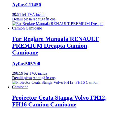
Ayfar
-C11450
39,51
lei
TVA inclus
Detalii piesa
Adaugă în coș
Far Reglare Manuala RENAULT
PREMIUM Dreapta Camion
Camioane
Ayfar
-505700
298,59
lei
TVA inclus
Detalii piesa
Adaugă în coș
Proiector Ceata Stanga Volvo FH12,
FH16 Camion Camioane