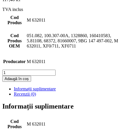
TVA inclus
Cod
M 632011
Produs
Cod
051.082, 100.307-00A, 1328860, 160410583,
Produs
5.81108, 68372, 81660007, 9BG 147 497-002, M
OEM
632011, XF0/711, XF0711
Producator
M 632011
Cantitate
Adaugă în coș
Informații suplimentare
Recenzii (0)
Informații suplimentare
Cod
M 632011
Produs