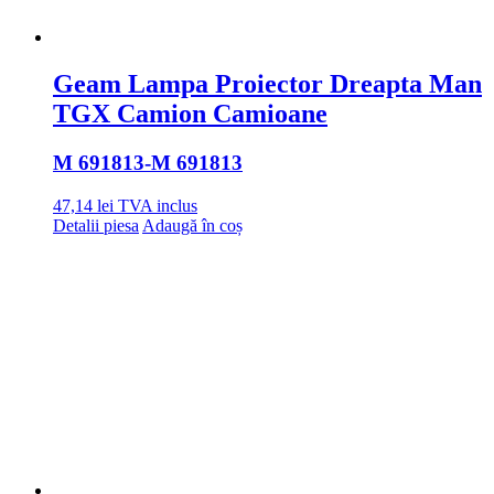
Geam Lampa Proiector Dreapta Man
TGX Camion Camioane
M 691813
-M 691813
47,14
lei
TVA inclus
Detalii piesa
Adaugă în coș