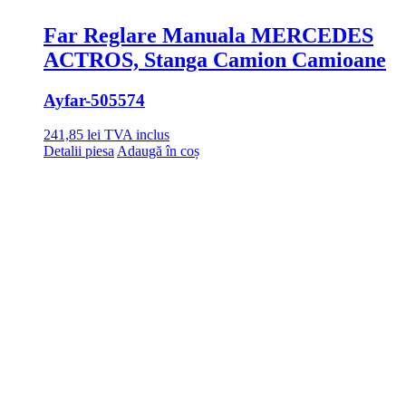
Far Reglare Manuala MERCEDES
ACTROS, Stanga Camion Camioane
Ayfar
-505574
241,85
lei
TVA inclus
Detalii piesa
Adaugă în coș