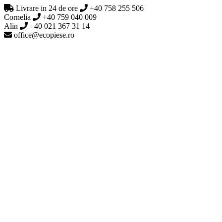
Livrare in 24 de ore
+40 758 255 506
Cornelia
+40 759 040 009
Alin
+40 021 367 31 14
office@ecopiese.ro