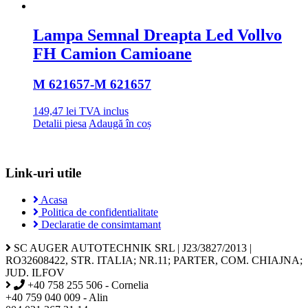
Lampa Semnal Dreapta Led Vollvo
FH Camion Camioane
M 621657
-M 621657
149,47
lei
TVA inclus
Detalii piesa
Adaugă în coș
Link-uri utile
Acasa
Politica de confidentialitate
Declaratie de consimtamant
SC AUGER AUTOTECHNIK SRL | J23/3827/2013 |
RO32608422, STR. ITALIA; NR.11; PARTER, COM. CHIAJNA;
JUD. ILFOV
+40 758 255 506 - Cornelia
+40 759 040 009 - Alin