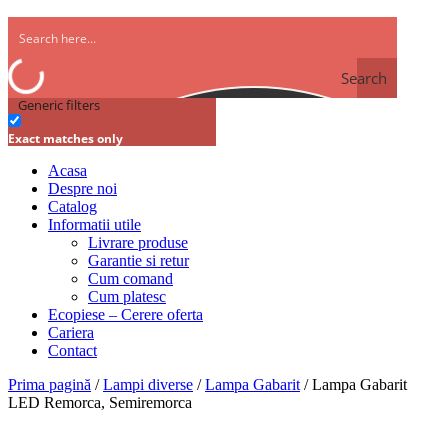
Search
Generic filters
Exact matches only
Acasa
Despre noi
Catalog
Informatii utile
Livrare produse
Garantie si retur
Cum comand
Cum platesc
Ecopiese – Cerere oferta
Cariera
Contact
Prima pagină
/
Lampi diverse
/
Lampa Gabarit
/ Lampa Gabarit
LED Remorca, Semiremorca