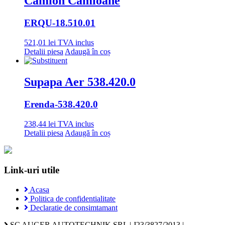
Camion Camioane
ERQU
-18.510.01
521,01
lei
TVA inclus
Detalii piesa
Adaugă în coș
Supapa Aer 538.420.0
Erenda
-538.420.0
238,44
lei
TVA inclus
Detalii piesa
Adaugă în coș
Link-uri utile
Acasa
Politica de confidentialitate
Declaratie de consimtamant
SC AUGER AUTOTECHNIK SRL | J23/3827/2013 |