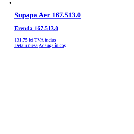
Supapa Aer 167.513.0
Erenda
-167.513.0
131,75
lei
TVA inclus
Detalii piesa
Adaugă în coș