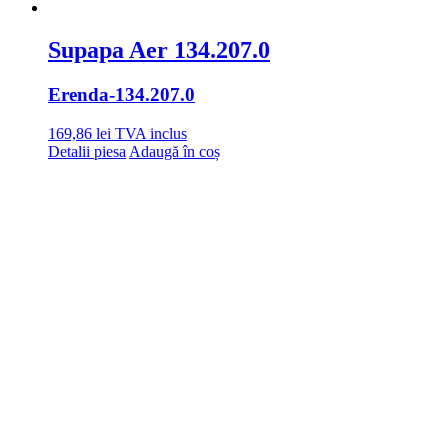
Supapa Aer 134.207.0
Erenda
-134.207.0
169,86
lei
TVA inclus
Detalii piesa
Adaugă în coș