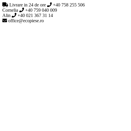
Livrare in 24 de ore
+40 758 255 506
Cornelia
+40 759 040 009
Alin
+40 021 367 31 14
office@ecopiese.ro