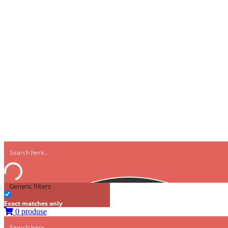
Generic filters
Exact matches only
0 produse