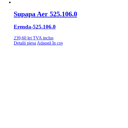
Supapa Aer 525.106.0
Erenda
-525.106.0
239,60
lei
TVA inclus
Detalii piesa
Adaugă în coș