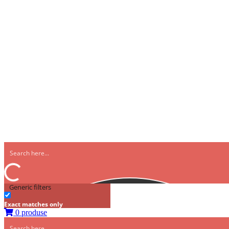
Generic filters
Exact matches only
0 produse