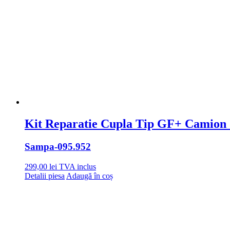
Kit Reparatie Cupla Tip GF+ Camion
Sampa
-095.952
299,00
lei
TVA inclus
Detalii piesa
Adaugă în coș