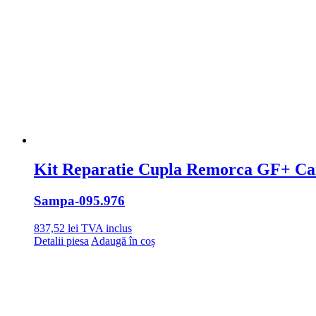
Kit Reparatie Cupla Remorca GF+ C
Sampa
-095.976
837,52
lei
TVA inclus
Detalii piesa
Adaugă în coș