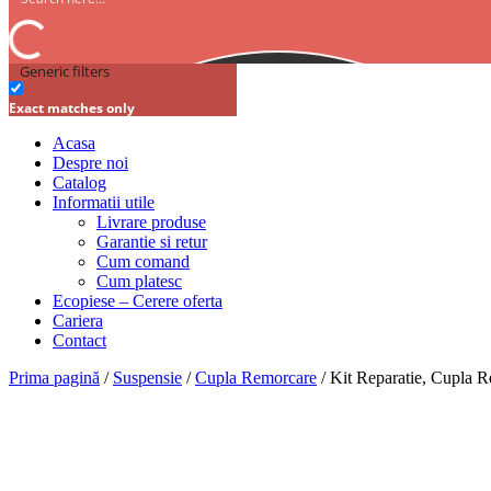
Generic filters
Exact matches only
Acasa
Despre noi
Catalog
Informatii utile
Livrare produse
Garantie si retur
Cum comand
Cum platesc
Ecopiese – Cerere oferta
Cariera
Contact
Prima pagină
/
Suspensie
/
Cupla Remorcare
/ Kit Reparatie, Cupla