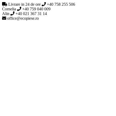
Livrare in 24 de ore
+40 758 255 506
Cornelia
+40 759 040 009
Alin
+40 021 367 31 14
office@ecopiese.ro