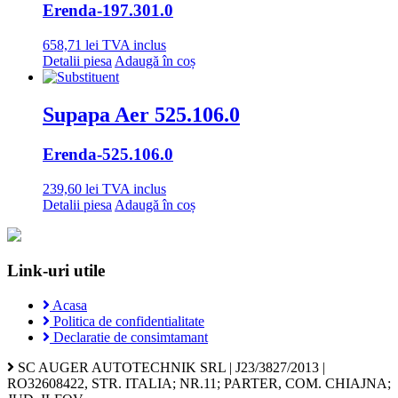
Erenda
-197.301.0
658,71
lei
TVA inclus
Detalii piesa
Adaugă în coș
Supapa Aer 525.106.0
Erenda
-525.106.0
239,60
lei
TVA inclus
Detalii piesa
Adaugă în coș
Link-uri utile
Acasa
Politica de confidentialitate
Declaratie de consimtamant
SC AUGER AUTOTECHNIK SRL | J23/3827/2013 |
RO32608422, STR. ITALIA; NR.11; PARTER, COM. CHIAJNA;