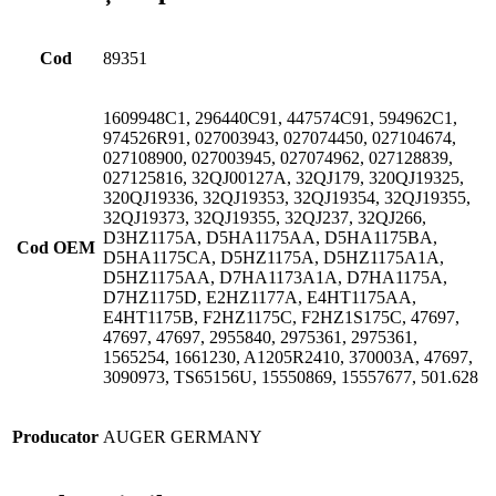
Cod
89351
1609948C1, 296440C91, 447574C91, 594962C1,
974526R91, 027003943, 027074450, 027104674,
027108900, 027003945, 027074962, 027128839,
027125816, 32QJ00127A, 32QJ179, 320QJ19325,
320QJ19336, 32QJ19353, 32QJ19354, 32QJ19355,
32QJ19373, 32QJ19355, 32QJ237, 32QJ266,
D3HZ1175A, D5HA1175AA, D5HA1175BA,
Cod OEM
D5HA1175CA, D5HZ1175A, D5HZ1175A1A,
D5HZ1175AA, D7HA1173A1A, D7HA1175A,
D7HZ1175D, E2HZ1177A, E4HT1175AA,
E4HT1175B, F2HZ1175C, F2HZ1S175C, 47697,
47697, 47697, 2955840, 2975361, 2975361,
1565254, 1661230, A1205R2410, 370003A, 47697,
3090973, TS65156U, 15550869, 15557677, 501.628
Producator
AUGER GERMANY