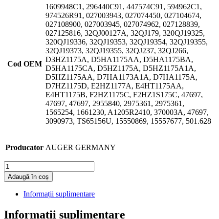
1609948C1, 296440C91, 447574C91, 594962C1,
974526R91, 027003943, 027074450, 027104674,
027108900, 027003945, 027074962, 027128839,
027125816, 32QJ00127A, 32QJ179, 320QJ19325,
320QJ19336, 32QJ19353, 32QJ19354, 32QJ19355,
32QJ19373, 32QJ19355, 32QJ237, 32QJ266,
D3HZ1175A, D5HA1175AA, D5HA1175BA,
Cod OEM
D5HA1175CA, D5HZ1175A, D5HZ1175A1A,
D5HZ1175AA, D7HA1173A1A, D7HA1175A,
D7HZ1175D, E2HZ1177A, E4HT1175AA,
E4HT1175B, F2HZ1175C, F2HZ1S175C, 47697,
47697, 47697, 2955840, 2975361, 2975361,
1565254, 1661230, A1205R2410, 370003A, 47697,
3090973, TS65156U, 15550869, 15557677, 501.628
Producator
AUGER GERMANY
Cantitate
Adaugă în coș
Informații suplimentare
Informații suplimentare