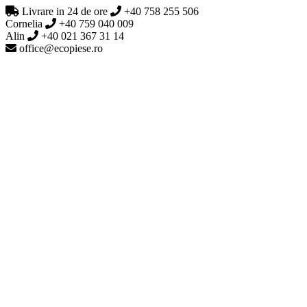
Livrare in 24 de ore
+40 758 255 506
Cornelia
+40 759 040 009
Alin
+40 021 367 31 14
office@ecopiese.ro