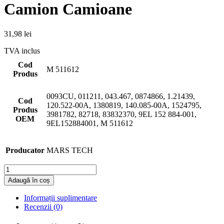
Camion Camioane
31,98
lei
TVA inclus
Cod
M 511612
Produs
0093CU, 011211, 043.467, 0874866, 1.21439,
Cod
120.522-00A, 1380819, 140.085-00A, 1524795,
Produs
3981782, 82718, 83832370, 9EL 152 884-001,
OEM
9EL152884001, M 511612
Producator
MARS TECH
Cantitate
Adaugă în coș
Informații suplimentare
Recenzii (0)