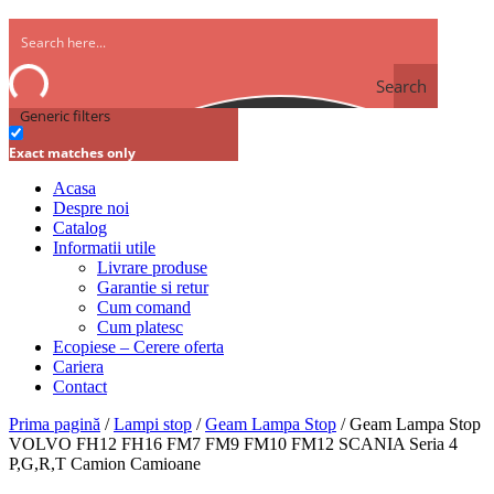
Search
Generic filters
Exact matches only
Acasa
Despre noi
Catalog
Informatii utile
Livrare produse
Garantie si retur
Cum comand
Cum platesc
Ecopiese – Cerere oferta
Cariera
Contact
Prima pagină
/
Lampi stop
/
Geam Lampa Stop
/ Geam Lampa Stop
VOLVO FH12 FH16 FM7 FM9 FM10 FM12 SCANIA Seria 4
P,G,R,T Camion Camioane