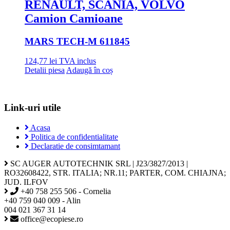
RENAULT, SCANIA, VOLVO
Camion Camioane
MARS TECH
-M 611845
124,77
lei
TVA inclus
Detalii piesa
Adaugă în coș
Link-uri utile
Acasa
Politica de confidentialitate
Declaratie de consimtamant
SC AUGER AUTOTECHNIK SRL | J23/3827/2013 |
RO32608422, STR. ITALIA; NR.11; PARTER, COM. CHIAJNA;
JUD. ILFOV
+40 758 255 506 - Cornelia
+40 759 040 009 - Alin
004 021 367 31 14
office@ecopiese.ro