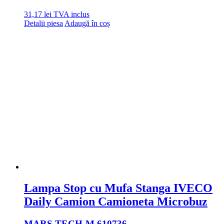
31,17
lei
TVA inclus
Detalii piesa
Adaugă în coș
Lampa Stop cu Mufa Stanga IVECO
Daily Camion Camioneta Microbuz
MARS TECH
-M 610736