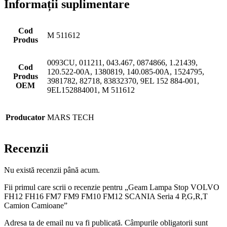
Informații suplimentare
Cod
M 511612
Produs
0093CU, 011211, 043.467, 0874866, 1.21439,
Cod
120.522-00A, 1380819, 140.085-00A, 1524795,
Produs
3981782, 82718, 83832370, 9EL 152 884-001,
OEM
9EL152884001, M 511612
Producator
MARS TECH
Recenzii
Nu există recenzii până acum.
Fii primul care scrii o recenzie pentru „Geam Lampa Stop VOLVO
FH12 FH16 FM7 FM9 FM10 FM12 SCANIA Seria 4 P,G,R,T
Camion Camioane”
Adresa ta de email nu va fi publicată.
Câmpurile obligatorii sunt