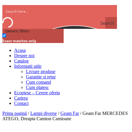
Search
Generic filters
Exact matches only
Acasa
Despre noi
Catalog
Informatii utile
Livrare produse
Garantie si retur
Cum comand
Cum platesc
Ecopiese – Cerere oferta
Cariera
Contact
Prima pagină
/
Lampi diverse
/
Geam Far
/ Geam Far MERCEDES
ATEGO, Dreapta Camion Camioane