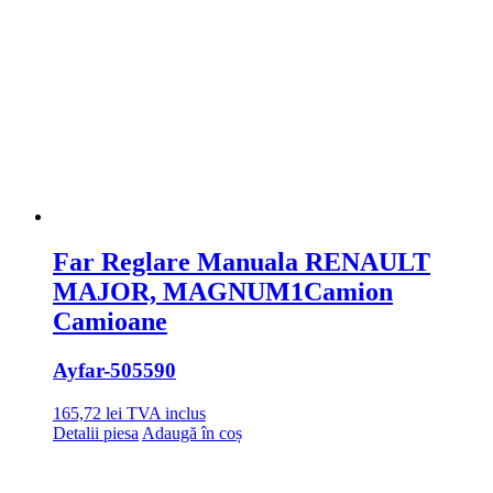
Far Reglare Manuala RENAULT
MAJOR, MAGNUM1Camion
Camioane
Ayfar
-505590
165,72
lei
TVA inclus
Detalii piesa
Adaugă în coș