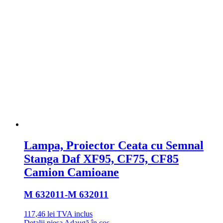
Lampa, Proiector Ceata cu Semnal
Stanga Daf XF95, CF75, CF85
Camion Camioane
M 632011
-M 632011
117,46
lei
TVA inclus
Detalii piesa
Adaugă în coș