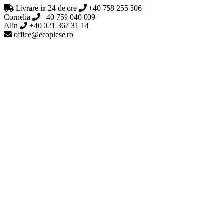
Livrare in 24 de ore
+40 758 255 506
Cornelia
+40 759 040 009
Alin
+40 021 367 31 14
office@ecopiese.ro