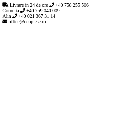
Livrare in 24 de ore
+40 758 255 506
Cornelia
+40 759 040 009
Alin
+40 021 367 31 14
office@ecopiese.ro