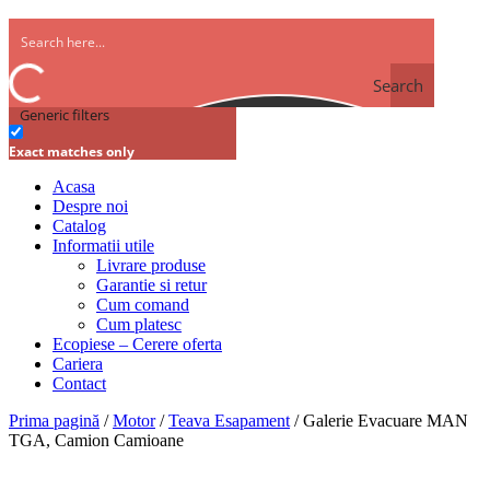
Search
Generic filters
Exact matches only
Acasa
Despre noi
Catalog
Informatii utile
Livrare produse
Garantie si retur
Cum comand
Cum platesc
Ecopiese – Cerere oferta
Cariera
Contact
Prima pagină
/
Motor
/
Teava Esapament
/ Galerie Evacuare MAN
TGA, Camion Camioane