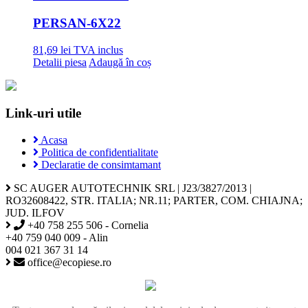
PERSAN
-6X22
81,69
lei
TVA inclus
Detalii piesa
Adaugă în coș
Link-uri utile
Acasa
Politica de confidentialitate
Declaratie de consimtamant
SC AUGER AUTOTECHNIK SRL | J23/3827/2013 |
RO32608422, STR. ITALIA; NR.11; PARTER, COM. CHIAJNA;
JUD. ILFOV
+40 758 255 506 - Cornelia
+40 759 040 009 - Alin
004 021 367 31 14
office@ecopiese.ro