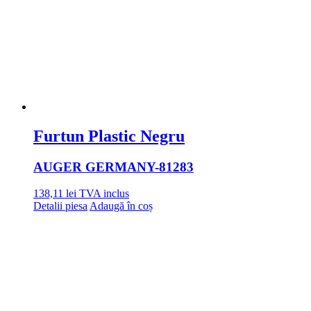
Furtun Plastic Negru
AUGER GERMANY
-81283
138,11
lei
TVA inclus
Detalii piesa
Adaugă în coș