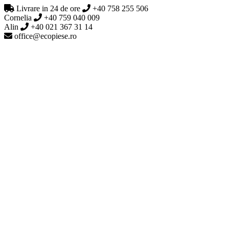
Livrare in 24 de ore
+40 758 255 506
Cornelia
+40 759 040 009
Alin
+40 021 367 31 14
office@ecopiese.ro