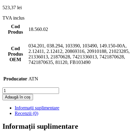
523,37
lei
TVA inclus
Cod
18.560.02
Produs
034.201, 038.294, 103390, 103490, 149.150-00A,
Cod
2.12411, 2.12412, 20869316, 20910188, 21023285,
Produs
21336013, 21870628, 7421336013, 7421870628,
OEM
7421870635, 81120, FB103490
Producator
ATN
Cantitate
Adaugă în coș
Informații suplimentare
Recenzii (0)
Informații suplimentare