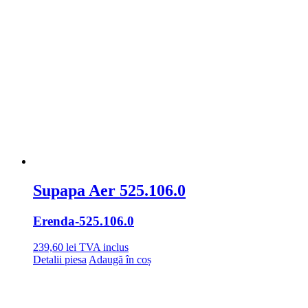
Supapa Aer 525.106.0
Erenda
-525.106.0
239,60
lei
TVA inclus
Detalii piesa
Adaugă în coș