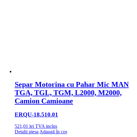
Separ Motorina cu Pahar Mic MAN
TGA, TGL, TGM, L2000, M2000,
Camion Camioane
ERQU
-18.510.01
521,01
lei
TVA inclus
Detalii piesa
Adaugă în coș