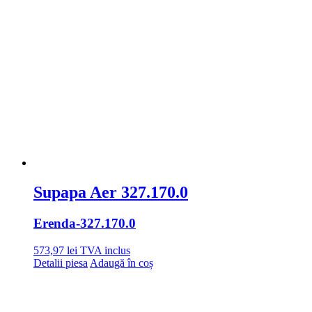
Supapa Aer 327.170.0
Erenda
-327.170.0
573,97
lei
TVA inclus
Detalii piesa
Adaugă în coș