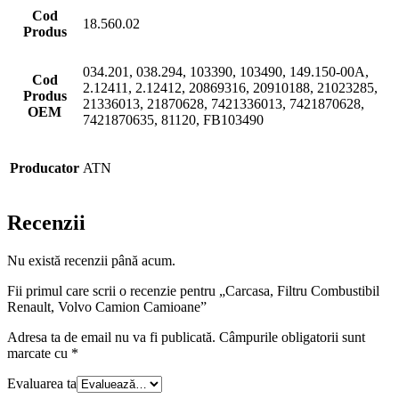
Cod
18.560.02
Produs
034.201, 038.294, 103390, 103490, 149.150-00A,
Cod
2.12411, 2.12412, 20869316, 20910188, 21023285,
Produs
21336013, 21870628, 7421336013, 7421870628,
OEM
7421870635, 81120, FB103490
Producator
ATN
Recenzii
Nu există recenzii până acum.
Fii primul care scrii o recenzie pentru „Carcasa, Filtru Combustibil
Renault, Volvo Camion Camioane”
Adresa ta de email nu va fi publicată.
Câmpurile obligatorii sunt
marcate cu
*
Evaluarea ta