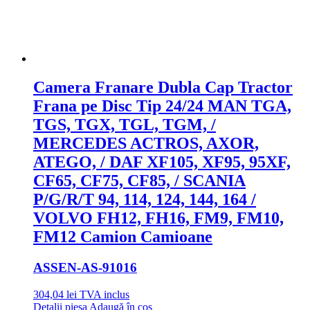
Camera Franare Dubla Cap Tractor
Frana pe Disc Tip 24/24 MAN TGA,
TGS, TGX, TGL, TGM, /
MERCEDES ACTROS, AXOR,
ATEGO, / DAF XF105, XF95, 95XF,
CF65, CF75, CF85, / SCANIA
P/G/R/T 94, 114, 124, 144, 164 /
VOLVO FH12, FH16, FM9, FM10,
FM12 Camion Camioane
ASSEN
-AS-91016
304,04
lei
TVA inclus
Detalii piesa
Adaugă în coș