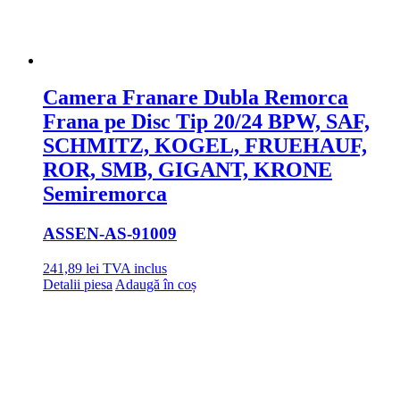
Camera Franare Dubla Remorca
Frana pe Disc Tip 20/24 BPW, SAF,
SCHMITZ, KOGEL, FRUEHAUF,
ROR, SMB, GIGANT, KRONE
Semiremorca
ASSEN
-AS-91009
241,89
lei
TVA inclus
Detalii piesa
Adaugă în coș