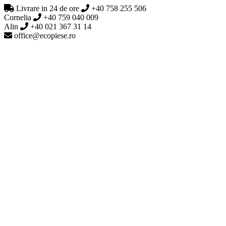
Livrare in 24 de ore
+40 758 255 506
Cornelia
+40 759 040 009
Alin
+40 021 367 31 14
office@ecopiese.ro