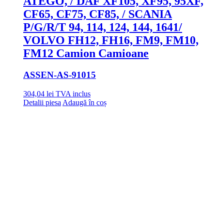
ATEGO, / DAF XF105, XF95, 95XF,
CF65, CF75, CF85, / SCANIA
P/G/R/T 94, 114, 124, 144, 1641/
VOLVO FH12, FH16, FM9, FM10,
FM12 Camion Camioane
ASSEN
-AS-91015
304,04
lei
TVA inclus
Detalii piesa
Adaugă în coș