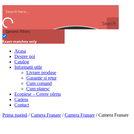
Search
Generic filters
Exact matches only
Acasa
Despre noi
Catalog
Informatii utile
Livrare produse
Garantie si retur
Cum comand
Cum platesc
Ecopiese – Cerere oferta
Cariera
Contact
Prima pagină
/
Camera Franare
/
Camera Franare
/ Camera Franare