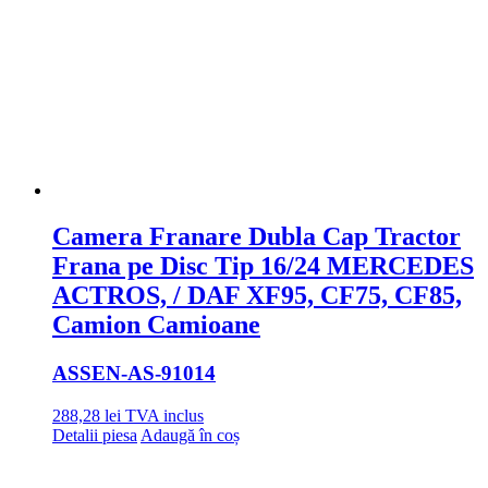
Camera Franare Dubla Cap Tractor
Frana pe Disc Tip 16/24 MERCEDES
ACTROS, / DAF XF95, CF75, CF85,
Camion Camioane
ASSEN
-AS-91014
288,28
lei
TVA inclus
Detalii piesa
Adaugă în coș