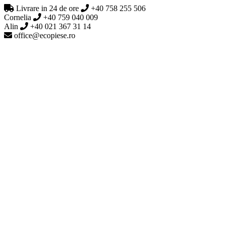
Livrare in 24 de ore
+40 758 255 506
Cornelia
+40 759 040 009
Alin
+40 021 367 31 14
office@ecopiese.ro