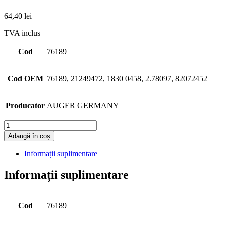
64,40
lei
TVA inclus
Cod
76189
Cod OEM
76189, 21249472, 1830 0458, 2.78097, 82072452
Producator
AUGER GERMANY
Cantitate
Adaugă în coș
Informații suplimentare
Informații suplimentare
Cod
76189