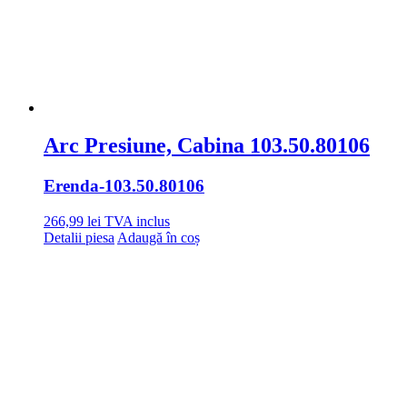
Arc Presiune, Cabina 103.50.80106
Erenda
-103.50.80106
266,99
lei
TVA inclus
Detalii piesa
Adaugă în coș