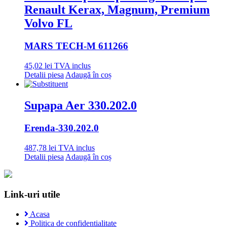
Renault Kerax, Magnum, Premium
Volvo FL
MARS TECH
-M 611266
45,02
lei
TVA inclus
Detalii piesa
Adaugă în coș
Supapa Aer 330.202.0
Erenda
-330.202.0
487,78
lei
TVA inclus
Detalii piesa
Adaugă în coș
Link-uri utile
Acasa
Politica de confidentialitate