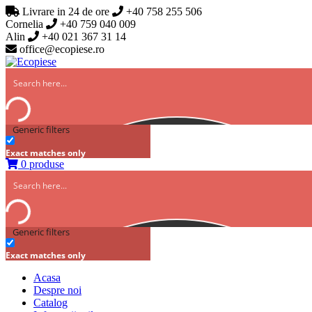
Livrare in 24 de ore
+40 758 255 506
Cornelia
+40 759 040 009
Alin
+40 021 367 31 14
office@ecopiese.ro
Generic filters
Exact matches only
0 produse
Generic filters
Exact matches only
Acasa
Despre noi
Catalog