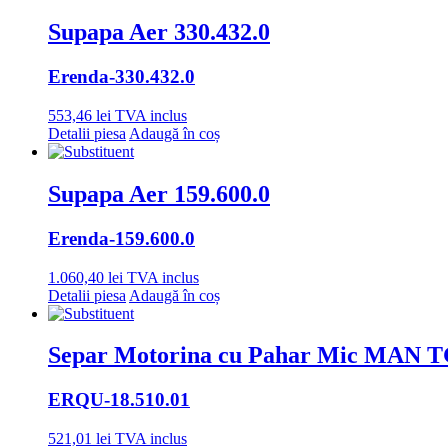
Supapa Aer 330.432.0
Erenda
-330.432.0
553,46
lei
TVA inclus
Detalii piesa
Adaugă în coș
Supapa Aer 159.600.0
Erenda
-159.600.0
1.060,40
lei
TVA inclus
Detalii piesa
Adaugă în coș
Separ Motorina cu Pahar Mic MAN 
ERQU
-18.510.01
521,01
lei
TVA inclus